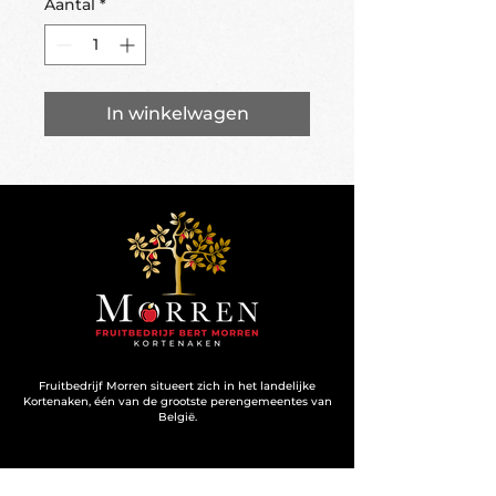
Aantal
*
In winkelwagen
Fruitbedrijf Morren situeert zich in het landelijke
Kortenaken, één van de grootste perengemeentes van
België.