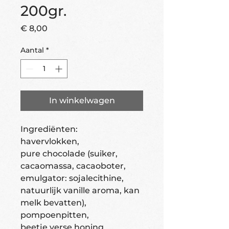
200gr.
Prijs
€ 8,00
Aantal
*
In winkelwagen
Ingrediënten:
havervlokken,
pure chocolade (suiker,
cacaomassa, cacaoboter,
emulgator: sojalecithine,
natuurlijk vanille aroma, kan
melk bevatten),
pompoenpitten,
beetje verse honing,