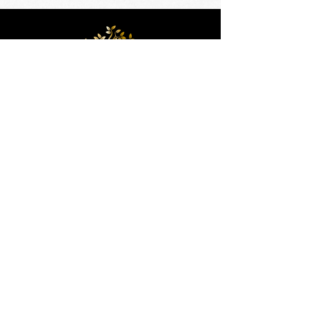
Fruitbedrijf Morren situeert zich in het landelijke
Kortenaken, één van de grootste perengemeentes van
België.
Contact
Fruitbedrijf Bert Morren
Groenstraat 6
3470 Kortenaken
+32 474 76 46 69
fruitmorren@outlook.com