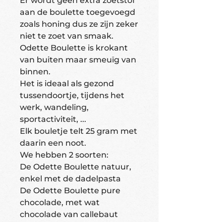
Er wordt geen extra zoetstof
aan de boulette toegevoegd
zoals honing dus ze zijn zeker
niet te zoet van smaak.
Odette Boulette is krokant
van buiten maar smeuïg van
binnen.
Het is ideaal als gezond
tussendoortje, tijdens het
werk, wandeling,
sportactiviteit, ...
Elk bouletje telt 25 gram met
daarin een noot.
We hebben 2 soorten:
De Odette Boulette natuur,
enkel met de dadelpasta
De Odette Boulette pure
chocolade, met wat
chocolade van callebaut