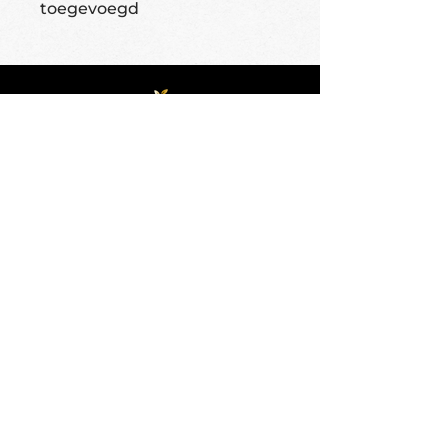
toegevoegd
Fruitbedrijf Morren situeert zich in het landelijke
Kortenaken, één van de grootste perengemeentes van
België.
Contact
Fruitbedrijf Bert Morren
Groenstraat 6
3470 Kortenaken