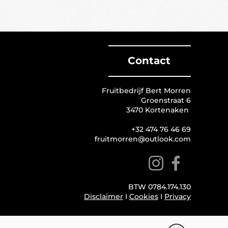
Contact
Fruitbedrijf Bert Morren
Groenstraat 6
3470 Kortenaken
+32 474 76 46 69
fruitmorren@outlook.com
BTW 0784.174.130
Disclaimer
I
Cookies
I
Privacy