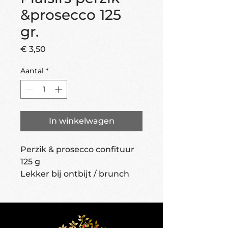
&prosecco 125
gr.
Prijs
€ 3,50
Aantal
*
In winkelwagen
Perzik & prosecco confituur
125 g
Lekker bij ontbijt / brunch