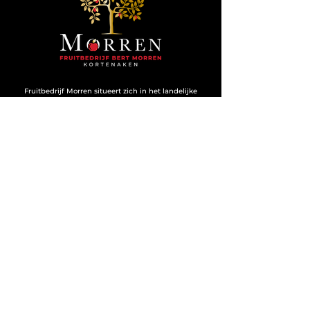
Fruitbedrijf Morren situeert zich in het landelijke
Kortenaken, één van de grootste perengemeentes van
België.
Contact
Fruitbedrijf Bert Morren
Groenstraat 6
3470 Kortenaken
+32 474 76 46 69
fruitmorren@outlook.com
BTW
0784.174.130
Disclaimer
I
Cookies
I
Privacy