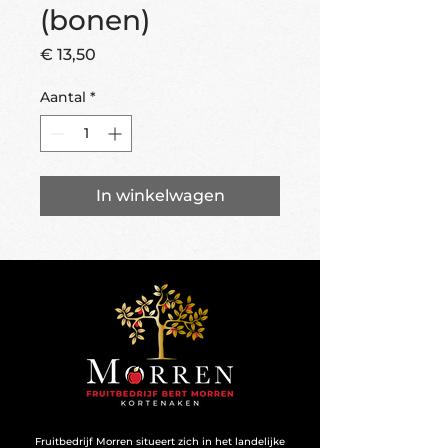
(bonen)
Prijs
€ 13,50
Aantal
*
In winkelwagen
Fruitbedrijf Morren situeert zich in het landelijke