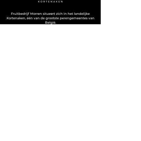
Fruitbedrijf Morren situeert zich in het landelijke
Kortenaken, één van de grootste perengemeentes van
België.
Contact
Fruitbedrijf Bert Morren
Groenstraat 6
3470 Kortenaken
+32 474 76 46 69
fruitmorren@outlook.com
BTW
0784.174.130
Disclaimer
I
Cookies
I
Privacy