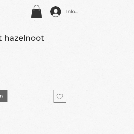
Inloggen
it hazelnoot
en