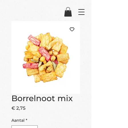
Borrelnoot mix
Prijs
€ 2,75
Aantal
*