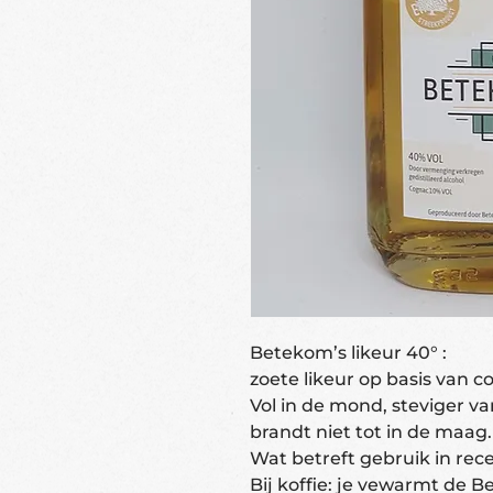
Betekom’s likeur 40° :
zoete likeur op basis van 
Vol in de mond, steviger v
brandt niet tot in de maag.
Wat betreft gebruik in rec
Bij koffie: je vewarmt de B