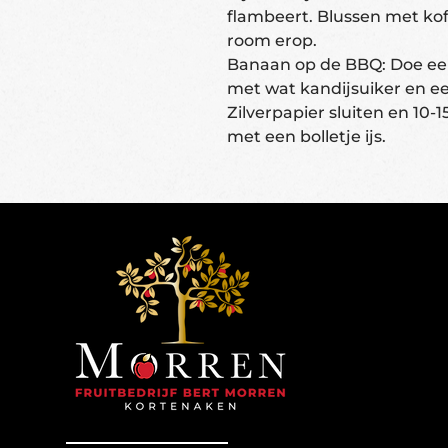
flambeert. Blussen met kof
room erop.
Banaan op de BBQ: Doe een 
met wat kandijsuiker en ee
Zilverpapier sluiten en 10
met een bolletje ijs.