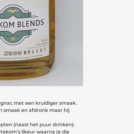
cognac met een kruidiger smaak.
an smaak en afdronk maar hij
epten (naast het puur drinken):
etekom’s likeur waarna je die