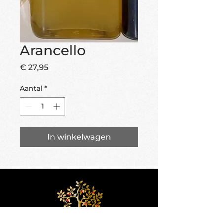
Arancello
Prijs
€ 27,95
Aantal
*
In winkelwagen