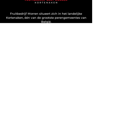
Fruitbedrijf Morren situeert zich in het landelijke
Kortenaken, één van de grootste perengemeentes van
België.
Contact
Fruitbedrijf Bert Morren
Groenstraat 6
3470 Kortenaken
+32 474 76 46 69
fruitmorren@outlook.com
BTW
0784.174.130
Disclaimer
I
Cookies
I
Privacy