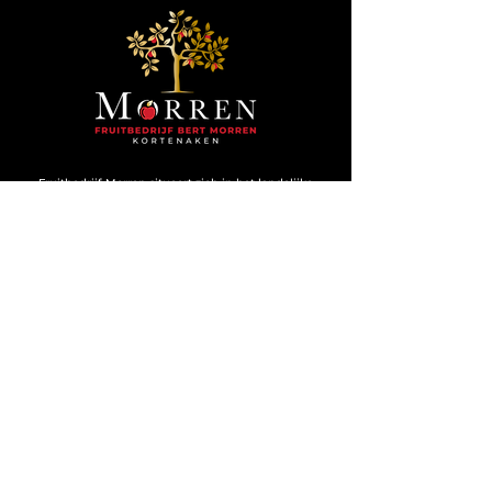
Fruitbedrijf Morren situeert zich in het landelijke
Kortenaken, één van de grootste perengemeentes van
België.
Contact
Fruitbedrijf Bert Morren
Groenstraat 6
3470 Kortenaken
+32 474 76 46 69
fruitmorren@outlook.com